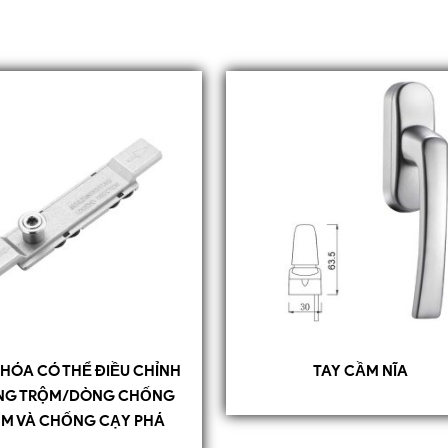
HÓA CÓ THỂ ĐIỀU CHỈNH
TAY CẦM NĨA
NG TRỘM/DÒNG CHỐNG
M VÀ CHỐNG CẠY PHÁ