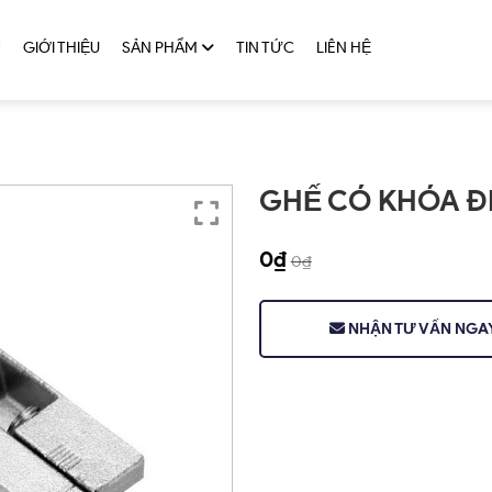
Ủ
GIỚI THIỆU
SẢN PHẨM
TIN TỨC
LIÊN HỆ
GHẾ CÓ KHÓA ĐI
0
₫
0
₫
NHẬN TƯ VẤN NGA