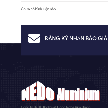
Chưa có bình luận nào
ĐĂNG KÝ NHẬN BÁO GIÁ
Công ty TNHH Kỹ Thuật Công Nghệ Kim Thành