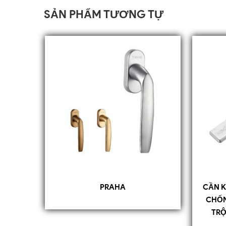
SẢN PHẨM TƯƠNG TỰ
PRAHA
CẦN K
CHỐ
TRỘ