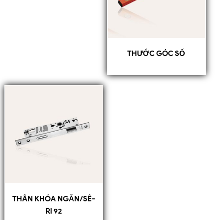
THƯỚC GÓC SỐ
THÂN KHÓA NGẮN/SÊ-
RI 92