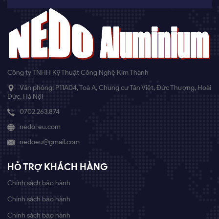
Công ty TNHH Kỹ Thuật Công Nghệ Kim Thành
Văn phòng: P11A04, Toà A, Chung cư Tân Việt, Đức Thượng, Hoài
Đức, Hà Nội
0702.263.874
nedo-eu.com
nedoeu@gmail.com
HỖ TRỢ KHÁCH HÀNG
Chính sách bảo hành
Chính sách bảo hành
Chính sách bảo hành