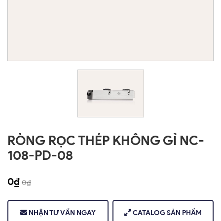
RÒNG RỌC THÉP KHÔNG GỈ NC-
108-PD-08
0
₫
0
₫
NHẬN TƯ VẤN NGAY
CATALOG SẢN PHẨM