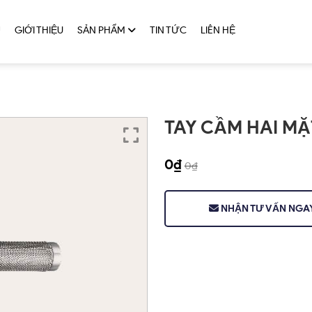
Ủ
GIỚI THIỆU
SẢN PHẨM
TIN TỨC
LIÊN HỆ
TAY CẦM HAI MẶ
0
₫
0
₫
NHẬN TƯ VẤN NGA