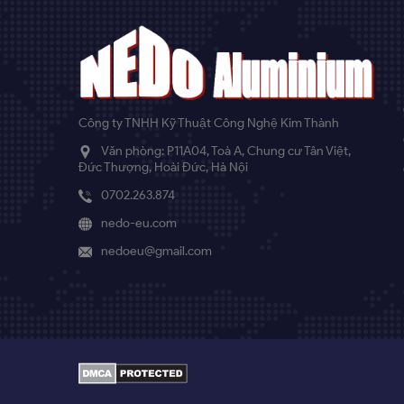
Công ty TNHH Kỹ Thuật Công Nghệ Kim Thành
Văn phòng: P11A04, Toà A, Chung cư Tân Việt,
Đức Thượng, Hoài Đức, Hà Nội
0702.263.874
nedo-eu.com
nedoeu@gmail.com