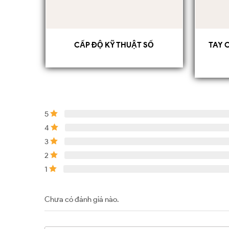
CẤP ĐỘ KỸ THUẬT SỐ
TAY 
5
4
3
2
1
Chưa có đánh giá nào.