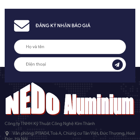
ĐĂNG KÝ NHẬN BÁO GIÁ
Công ty TNHH Kỹ Thuật Công Nghệ Kim Thành
Văn phòng: P11A04, Toà A, Chung cư Tân Việt, Đức Thượng, Hoài
Đức, Hà Nội