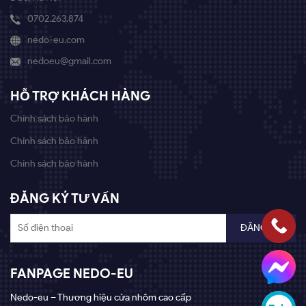
0702.263.874
nedo-eu.com
nedoeu@gmail.com
HỖ TRỢ KHÁCH HÀNG
Chính sách bảo hành
Chính sách bảo hành
Chính sách bảo hành
ĐĂNG KÝ TƯ VẤN
FANPAGE NEDO-EU
Nedo-eu – Thương hiệu cửa nhôm cao cấp